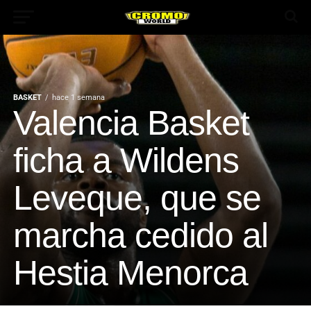
BASKET
hace 1 semana
Valencia Basket
ficha a Wildens
App
Leveque, que se
marcha cedido al
ok
Hestia Menorca
In