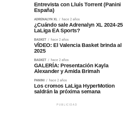
Entrevista con Lluís Torrent (Panini
España)
ADRENALYN XL
hace 2 años
¿Cuándo sale Adrenalyn XL 2024-25
LaLiga EA Sports?
BASKET
hace 2 años
VÍDEO: El Valencia Basket brinda al
2025
BASKET
hace 2 años
GALERÍA: Presentación Kayla
Alexander y Amida Brimah
PANINI
hace 2 años
Los cromos LaLiga HyperMotion
saldrán la próxima semana
PUBLICIDAD