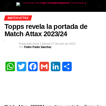
MATCH ATTAX
Topps revela la portada de
Match Attax 2023/24
Publicado
hace 3 años
el
27 de julio de 2023
Por
Pedro Pardo Sanchez
App
WhatsApp
Twitter
Facebook
Gmail
LinkedIn
Share
ok
In