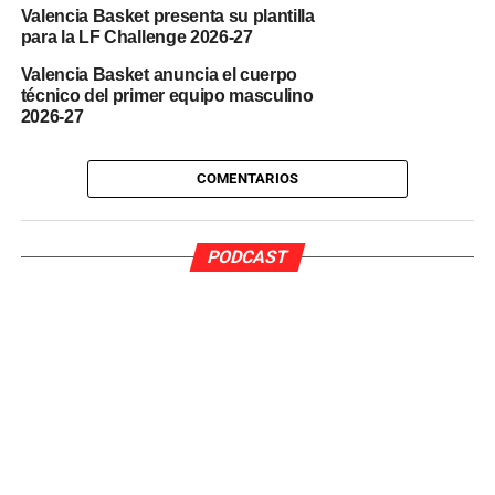
Portugal l
a salida en kioscos y tiendas de grandes
Valencia Basket presenta su plantilla
superficies podría retrasarse hasta la primera semana
para la LF Challenge 2026-27
de septiembre
.
Valencia Basket anuncia el cuerpo
técnico del primer equipo masculino
2026-27
COMENTARIOS
PODCAST
Pedro Pardo Sanchez