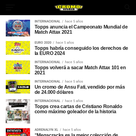
INTERNACIONAL
hace 5 años
Topps anuncia el Campeonato Mundial de
Match Attax 2021
EURO 2020
hace 5 años
Topps habría conseguido los derechos de
la EURO 2024
INTERNACIONAL
hace 5 años
Topps volverá a sacar Match Attax 101 en
2021
App
INTERNACIONAL
hace 5 años
Un cromo de Ansu Fati, vendido por más
de 24.000 dólares
INTERNACIONAL
hace 5 años
ok
Topps crea cartas de Cristiano Ronaldo
como máximo goleador de la historia
In
ADRENALYN XL
hace 5 años
“Megacracks es la mejor colección de