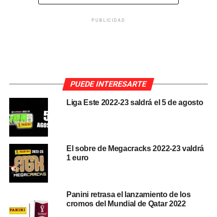
PUBLICIDAD
La
cuarta edición
de Liga Este 2021-22 es
probablemente
la más esperada
, después de la primera.
En los últimos años ha sido la última edición, en la que se
editan los cromos de la gran mayoría de jugadores que
llegan a los clubes de LaLiga en el último día de mercado
PUEDE INTERESARTE
de verano.
Liga Este 2022-23 saldrá el 5 de agosto
Es por ello que
Panini deja un margen de un mes
, para
que esos futbolistas debuten con sus nuevos equipos y
El sobre de Megacracks 2022-23 valdrá
se puedan obtener fotos para los
stickers
. De ahí a que la
1 euro
cuarta y última edición salga normalmente
a principios
del mes de octubre
.
Panini retrasa el lanzamiento de los
cromos del Mundial de Qatar 2022