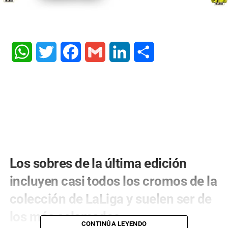
WhatsApp
Twitter
Facebook
Gmail
LinkedIn
Share
Los sobres de la última edición
incluyen casi todos los cromos de la
colección de LaLiga y suelen ser de
los más aclamados
CONTINÚA LEYENDO