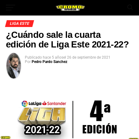
LIGA ESTE
¿Cuándo sale la cuarta
edición de Liga Este 2021-22?
Publicado
hace 5 años
el
26 de septiembre de 2021
Por
Pedro Pardo Sanchez
App
ok
In