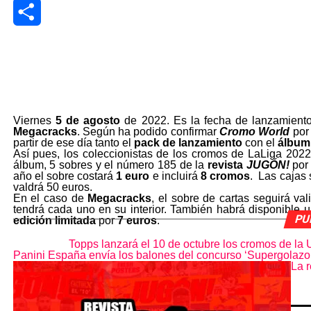
LinkedIn
Share
Viernes
5 de agosto
de 2022. Es la fecha de lanzamient
Megacracks
. Según ha podido confirmar
Cromo World
por 
partir de ese día tanto el
pack de lanzamiento
con el
álbum
Así pues, los coleccionistas de los cromos de LaLiga 2022
álbum, 5 sobres y el número 185 de la
revista
JUGÓN!
por
año el sobre costará
1 euro
e incluirá
8 cromos
. Las cajas
valdrá 50 euros.
En el caso de
Megacracks
, el sobre de cartas seguirá va
tendrá cada uno en su interior. También habrá disponible 
PU
edición limitada
por
7 euros
.
Topps lanzará el 10 de octubre los cromos de 
Panini España envía los balones del concurso ‘Supergolazo
La r