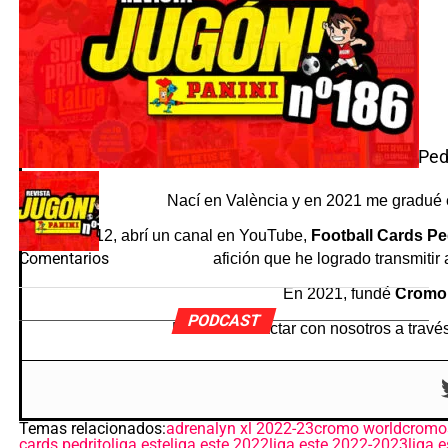
Ped
Nací en València y en 2021 me gradué 
En 2012, abrí un canal en YouTube,
Football Cards Pe
Comentarios
afición que he logrado transmitir
En 2021, fundé
Cromo
PODCAST
Puedes contactar con nosotros a través
Temas relacionados:
adrenalyn xl 2022-23
cromo world
cromos
cards pedrito
liga este
liga este 2022
liga este 2022-2023
liga 