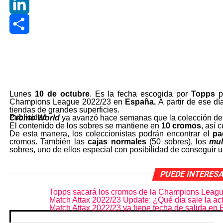
Gmail
LinkedIn
Share
Lunes
10 de octubre
. Es la fecha escogida por
Topps
pa
Champions League 2022/23 en
España.
A partir de ese d
tiendas de grandes superficies.
Publicidad
Cromo World
ya avanzó hace semanas que la colección d
El contenido de los sobres se mantiene en
10 cromos
, así 
De esta manera, los coleccionistas podrán encontrar el
pa
cromos. También las
cajas normales
(50 sobres), los
mul
sobres, uno de ellos especial con posibilidad de conseguir un
PUEDE INTERES
Topps sacará los cromos de la Champions Leagu
Match Attax 2022/23 Update: ¿Qué día sale la ac
Match Attax 2022/23 ya tiene fecha de salida en