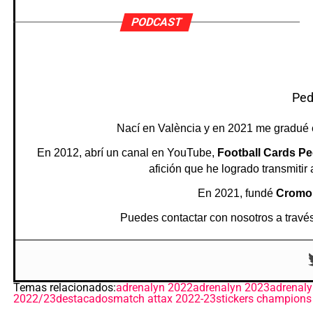
PODCAST
Ped
Nací en València y en 2021 me gradué 
En 2012, abrí un canal en YouTube,
Football Cards Pe
afición que he logrado transmitir
En 2021, fundé
Cromo
Puedes contactar con nosotros a través
Temas relacionados:
adrenalyn 2022
adrenalyn 2023
adrenaly
2022/23
destacados
match attax 2022-23
stickers champion