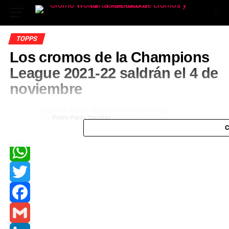
TOPPS
Los cromos de la Champions
League 2021-22 saldrán el 4 de
noviembre
Publicado
hace 5 años
el
29 de octubre de 2021
Por
Pedro Pardo Sanchez
C
App
ok
WhatsApp
Twitter
In
Facebook