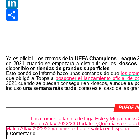
Gmail
LinkedIn
Share
Ya es oficial. Los cromos de la
UEFA Champions League 2
de 2021 cuando se empezará a distribuir en los
kioscos
disponible en
tiendas de grandes superficies
.
Este periódico informó hace unas semanas de que
los cro
que obligó a Topps a
posponer el lanzamiento oficial de o
2021 cuando se puedan conseguir en kioscos, aunque
es p
incluso
una semana más tarde
, como es el caso de las gra
PUEDE I
Los cromos faltantes de Liga Este y Megacracks
Match Attax 2022/23 Update: ¿Qué día sale la ac
Match Attax 2022/23 ya tiene fecha de salida en España
1 Comentario