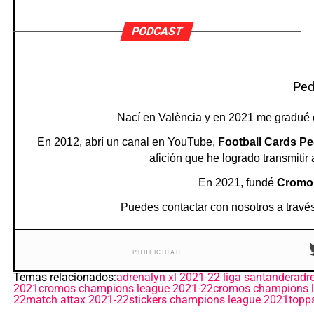
PODCAST
Ped
Nací en València y en 2021 me gradué 
En 2012, abrí un canal en YouTube,
Football Cards Pe
afición que he logrado transmitir
En 2021, fundé
Cromo
Puedes contactar con nosotros a través
PUBLICIDAD
Temas relacionados:
adrenalyn xl 2021-22 liga santander
adr
2021
cromos champions league 2021-22
cromos champions 
22
match attax 2021-22
stickers champions league 2021
topp