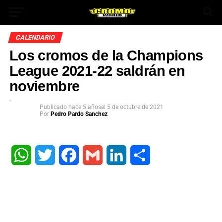
CALENDARIO
Los cromos de la Champions
League 2021-22 saldrán en
noviembre
Publicado
hace 5 años
el
5 de octubre de 2021
Por
Pedro Pardo Sanchez
App
ok
WhatsApp
Twitter
Facebook
Gmail
LinkedIn
Share
In