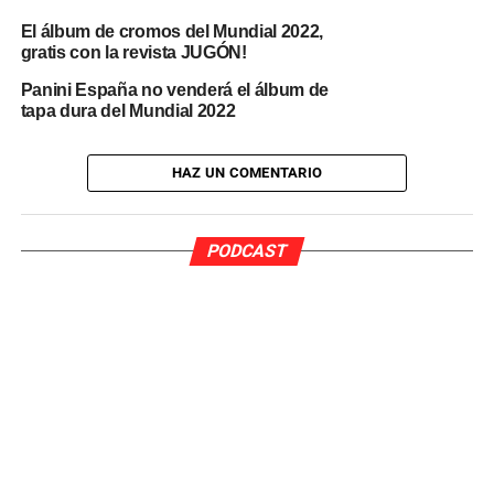
kioscos
y días más tarde ya se pueden encontrar en
El álbum de cromos del Mundial 2022,
grandes superficies
como Carrefour o Alcampo.
gratis con la revista JUGÓN!
Panini España no venderá el álbum de
tapa dura del Mundial 2022
HAZ UN COMENTARIO
PODCAST
Pedro Pardo Sanchez
Nací en València y en 2021 me gradué en Periodismo
por la Universidad Jaume I de Castellón.