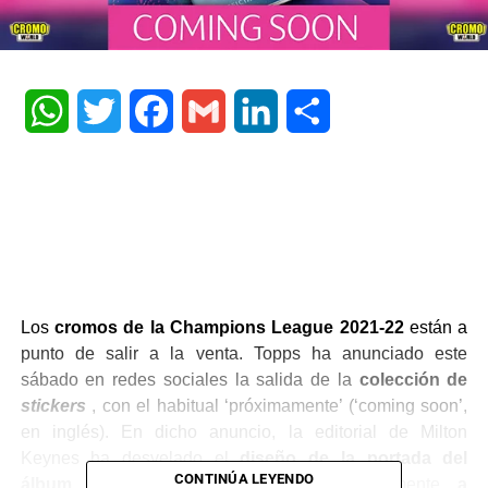
WhatsApp
Twitter
Facebook
Gmail
LinkedIn
Share
Los
cromos de la Champions League 2021-22
están a
punto de salir a la venta. Topps ha anunciado este
sábado en redes sociales la salida de la
colección de
stickers
, con el habitual ‘próximamente’ (‘coming soon’,
en inglés). En dicho anuncio, la editorial de Milton
Keynes ha desvelado el
diseño de la portada del
CONTINÚA LEYENDO
álbum
, que llegará a España previsiblemente
a