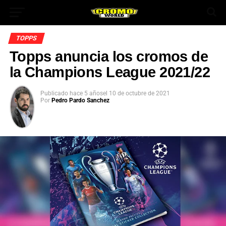
TOPPS
Topps anuncia los cromos de
la Champions League 2021/22
Publicado
hace 5 años
el
10 de octubre de 2021
Por
Pedro Pardo Sanchez
App
ok
In