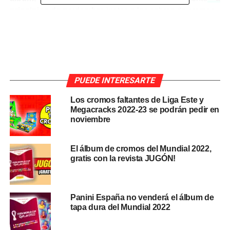
principios de noviembre
juntos a los sobres de cromos.
En la
portada
del álbum de cromos de la UEFA
Champions League 2021/22 aparecen jugadores como
PUEDE INTERESARTE
Cristiano Ronaldo
o
Lionel Messi
, ya en sus
nuevos
equipos
. El luso sale con la equipación del
Manchester
Los cromos faltantes de Liga Este y
United
y el argentino con la del
Paris Saint-Germain
.
Megacracks 2022-23 se podrán pedir en
Esto no fue así la temporada pasada, pues la colección
noviembre
de ‘stickers’ salió a principios de octubre y, por ejemplo,
Luis Suárez todavía aparecía con el FC Barcelona pese
El álbum de cromos del Mundial 2022,
haber fichado por el Atlético de Madrid.
gratis con la revista JUGÓN!
Panini España no venderá el álbum de
tapa dura del Mundial 2022