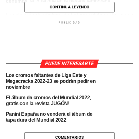
céntimos
, al igual que en la pasada temporada.
CONTINÚA LEYENDO
La colección de
stickers
de
LaLiga
celebra este año su
50 aniversario
. Saldrá a la venta el
viernes 6 de agosto
PUBLICIDAD
en kioscos y demás puntos de venta. Unos días más
tarde, estará disponible en grandes superficies.
No obstante, el
youtuber
Football Cards Pedrito
ya ha
subido un
vídeo
en el que enseña el
álbum y los
PUEDE INTERESARTE
cromos
de una colección que celebra su
50 aniversario
.
Además, también ha mostrado la
lata conmemorativa
Los cromos faltantes de Liga Este y
(tin box) que ha preparado Panini España para esta
Megacracks 2022-23 se podrán pedir en
noviembre
temporada.
El álbum de cromos del Mundial 2022,
gratis con la revista JUGÓN!
Panini España no venderá el álbum de
tapa dura del Mundial 2022
COMENTARIOS