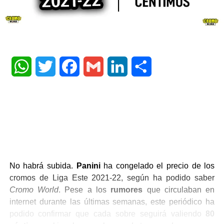
WhatsApp
Twitter
Facebook
Gmail
LinkedIn
Share
No habrá subida.
Panini
ha congelado el precio de los
cromos de Liga Este 2021-22, según ha podido saber
Cromo World
. Pese a los
rumores
que circulaban en
internet durante las últimas semanas, este periódico ha
podido confirmar que cada sobre seguirá valiendo
80