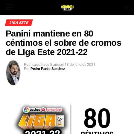
LIGA ESTE
Panini mantiene en 80
céntimos el sobre de cromos
de Liga Este 2021-22
Publicado
hace 5 años
el
13 de julio de 2021
Por
Pedro Pardo Sanchez
App
ok
In