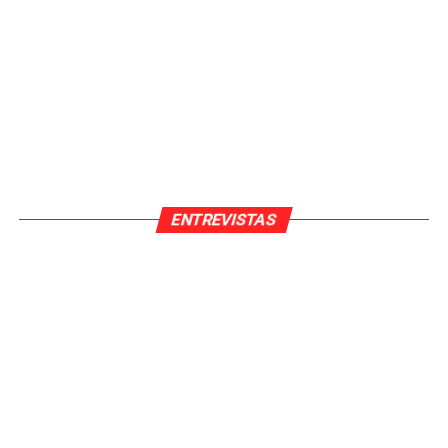
Puedes contactar con nosotros a través de correo
electrónico:
redaccion@cromoworld.com
TEMAS RELACIONADOS:
ENTREVISTAS