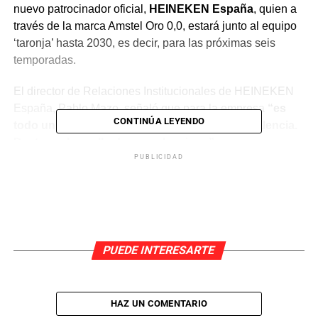
nuevo patrocinador oficial,
HEINEKEN España
, quien a
través de la marca Amstel Oro 0,0, estará junto al equipo
‘taronja’ hasta 2030, es decir, para las próximas seis
temporadas.
El director de Relaciones Institucionales de HEINEKEN
España, Pablo Mazo, señaló que para la empresa
“es
CONTINÚA LEYENDO
todo un orgullo. Nos unimos dos líderes de Valencia.
Destaca el orgullo de ser valenciano”
.
PUBLICIDAD
Por su parte, el director general de Valencia Basket, Enric
Carbonell, también tuvo buenas palabras tras el acuerdo:
“Gracias por sumaros. Nos vais a traer mucha
suerte”
.
PUEDE INTERESARTE
HAZ UN COMENTARIO