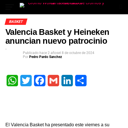
BASKET
Valencia Basket y Heineken
anuncian nuevo patrocinio
Publicado
hace 2 años
el
8 de octubre de 2024
Por
Pedro Pardo Sanchez
App
WhatsApp
Twitter
Facebook
Gmail
LinkedIn
Share
ok
In
El Valencia Basket ha presentado este viernes a su