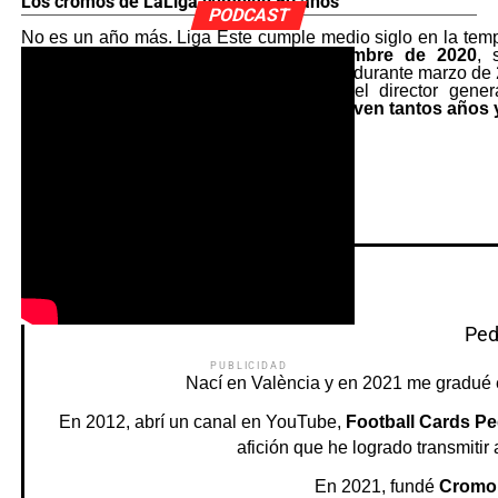
Los cromos de LaLiga cumplen 50 años
PODCAST
No es un año más. Liga Este cumple medio siglo en la temp
nuevo álbum de cromos
desde noviembre de 2020
, 
una
entrevista
concedida a este periódico durante marzo de
Meses antes, en septiembre de 2020, el director gene
Pedrito
:
«
Hay pocas colecciones que lleven tantos años y,
Ped
PUBLICIDAD
Nací en València y en 2021 me gradué 
En 2012, abrí un canal en YouTube,
Football Cards Pe
afición que he logrado transmitir
En 2021, fundé
Cromo