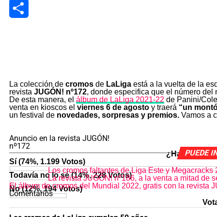
LinkedIn
Share
La colección de
cromos
de
LaLiga
está a la vuelta de la e
revista
JUGÓN! nº172
, donde especifica que el número del
De esta manera, el
álbum de LaLiga 2021-22
de Panini/Cole
venta en kioscos el
viernes 6 de agosto
y traerá
“un montó
un festival de
novedades, sorpresas y premios.
Vamos a c
Anuncio en la revista JUGÓN!
nº172
PUEDE I
¿Harás la col
Sí
(74%, 1.199 Votos)
Los cromos faltantes de Liga Este y Megacracks
Todavía no lo sé
(14%, 228 Votos)
La revista JUGÓN! nº186, a la venta a mitad de 
El álbum de cromos del Mundial 2022, gratis con la revista
No
(12%, 194 Votos)
Comentarios
Vot