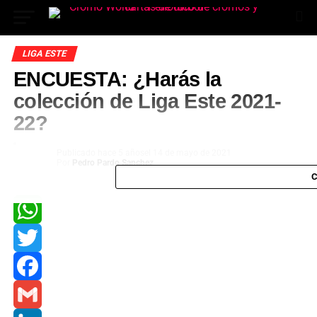
LIGA ESTE
ENCUESTA: ¿Harás la
colección de Liga Este 2021-
22?
Publicado
hace 5 años
el
14 de mayo de 2021
Por
Pedro Pardo Sanchez
C
App
ok
WhatsApp
Twitter
In
Facebook