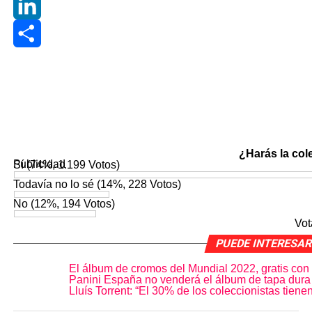
Gmail
LinkedIn
Share
¿Harás la col
Publicidad
Sí
(74%, 1.199 Votos)
Todavía no lo sé
(14%, 228 Votos)
No
(12%, 194 Votos)
Vot
PUEDE INTERESA
El álbum de cromos del Mundial 2022, gratis con
Panini España no venderá el álbum de tapa dura
Lluís Torrent: “El 30% de los coleccionistas tien