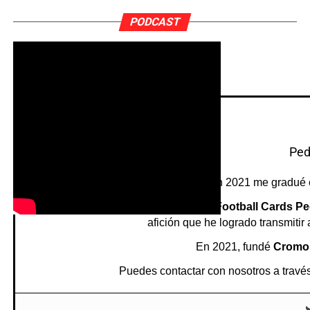
PODCAST
Ped
Nací en València y en 2021 me gradué 
En 2012, abrí un canal en YouTube,
Football Cards Pe
afición que he logrado transmitir
En 2021, fundé
Cromo
Puedes contactar con nosotros a través