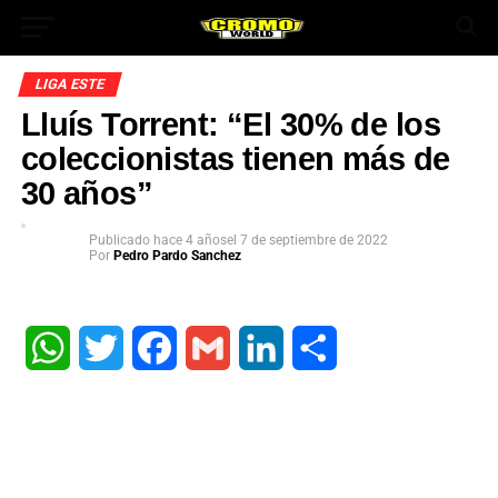
LIGA ESTE
Lluís Torrent: “El 30% de los
coleccionistas tienen más de
30 años”
Publicado
hace 4 años
el
7 de septiembre de 2022
Por
Pedro Pardo Sanchez
App
ok
WhatsApp
Twitter
Facebook
Gmail
LinkedIn
Share
In