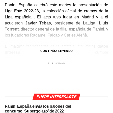
Panini España celebró este martes la presentación de
Liga Este 2022-23, la colección oficial de cromos de la
Liga española . El acto tuvo lugar en Madrid y a él
acudieron
Javier Tebas
, presidente de LaLiga,
Lluis
Torrent
, director general de la filial española de Panini, y
los jugadores Radamel Falcao y Carles Aleñà.
El máximo responsable de la editorial dio varios
datos
CONTINÚA LEYENDO
interesantes
sobre una colección que este año cumple
51 temporadas
. En primer lugar, explicó que el
verde
,
que es
el color predominante del álbum
, hace
PUBLICIDAD
referencia al
césped
de
los estadios de “la mejor Liga
del mundo”
y también hace referencia a
“la esperanza”
.
Además, señaló que
tres de cada diez coleccionistas
son personas mayores de 30 años
.
PUEDE INTERESARTE
“Este año
la alegría
de Panini por el lanzamiento de una
nueva colección
es mayor que nunca
. Llegar a los 51
Panini España envía los balones del
concurso ‘Supergolazo’ de 2022
años ininterrumpidos de la colección de cromos de