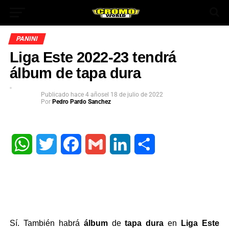
PANINI
Liga Este 2022-23 tendrá
álbum de tapa dura
Publicado
hace 4 años
el
18 de julio de 2022
Por
Pedro Pardo Sanchez
App
WhatsApp
Twitter
Facebook
Gmail
LinkedIn
Share
ok
In
Sí. También habrá
álbum
de
tapa dura
en
Liga Este