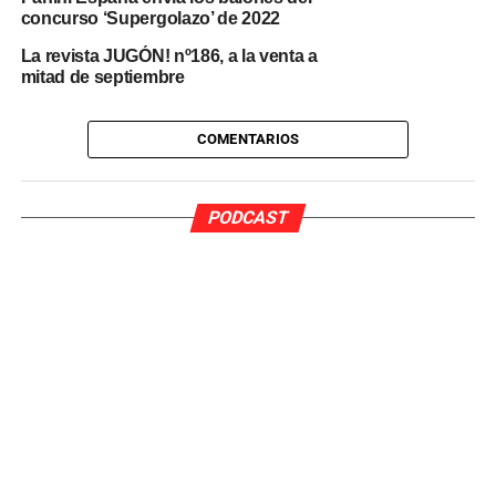
Pedrito:
concurso ‘Supergolazo’ de 2022
La revista JUGÓN! nº186, a la venta a
Facebook
mitad de septiembre
Twitter
Instagram
COMENTARIOS
YouTube
PODCAST