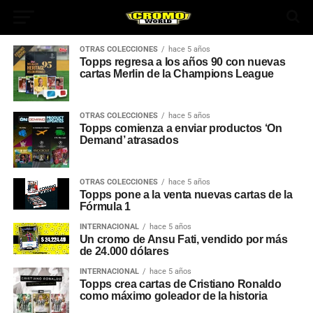
OTRAS COLECCIONES
hace 5 años
Topps regresa a los años 90 con nuevas
cartas Merlin de la Champions League
OTRAS COLECCIONES
hace 5 años
Topps comienza a enviar productos ‘On
Demand’ atrasados
App
OTRAS COLECCIONES
hace 5 años
Topps pone a la venta nuevas cartas de la
Fórmula 1
INTERNACIONAL
hace 5 años
ok
Un cromo de Ansu Fati, vendido por más
de 24.000 dólares
INTERNACIONAL
hace 5 años
Topps crea cartas de Cristiano Ronaldo
In
como máximo goleador de la historia