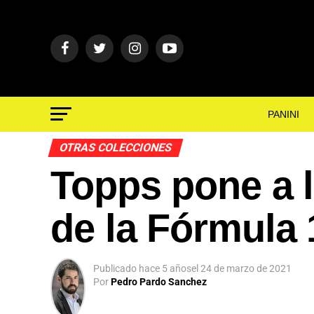
PANINI
OTRAS COLECCIONES
Topps pone a l
App
de la Fórmula 
ok
Publicado
hace 5 años
el
24 de marzo de 2021
Por
Pedro Pardo Sanchez
In