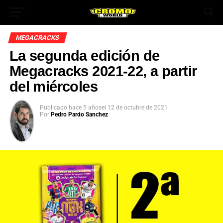
MEGACRACKS
La segunda edición de
Megacracks 2021-22, a partir
del miércoles
Publicado
hace 5 años
el
12 de octubre de 2021
Por
Pedro Pardo Sanchez
App
ok
In