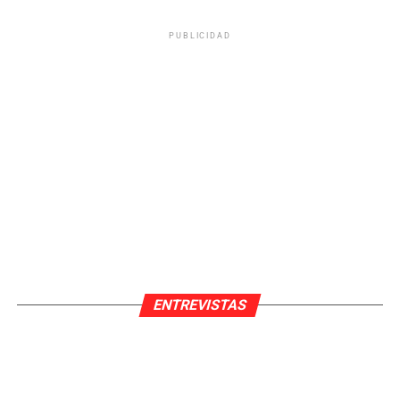
PUBLICIDAD
ENTREVISTAS
Pedro Pardo Sanchez
Nací en València y en 2021 me gradué en Periodismo
por la Universidad Jaume I de Castellón.