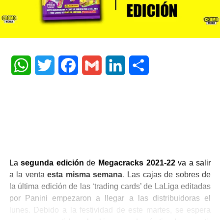
WhatsApp
Twitter
Facebook
Gmail
LinkedIn
Share
La
segunda edición
de
Megacracks 2021-22
va a salir
a la venta
esta misma semana
. Las cajas de sobres de
la última edición de las ‘trading cards’ de LaLiga editadas
por Panini empezaron a llegar a las distribuidoras el
lunes. Debido a la festividad de este martes, se espera