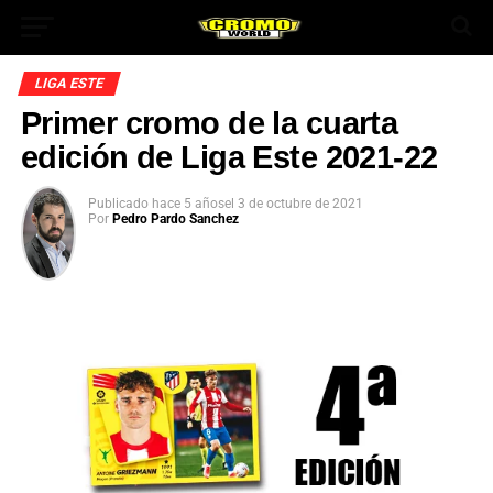
LIGA ESTE
Primer cromo de la cuarta
edición de Liga Este 2021-22
Publicado
hace 5 años
el
3 de octubre de 2021
Por
Pedro Pardo Sanchez
App
ok
In