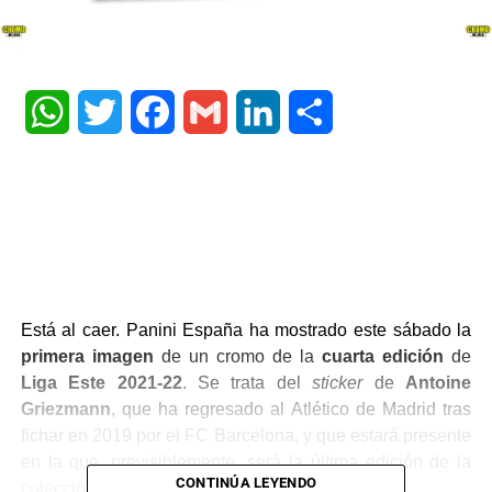
WhatsApp
Twitter
Facebook
Gmail
LinkedIn
Share
Está al caer. Panini España ha mostrado este sábado la
primera imagen
de un cromo de la
cuarta edición
de
Liga Este 2021-22
. Se trata del
sticker
de
Antoine
Griezmann
, que ha regresado al Atlético de Madrid tras
fichar en 2019 por el FC Barcelona, y que estará presente
en la que, previsiblemente, será la última edición de la
CONTINÚA LEYENDO
colección de este año.