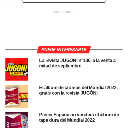
PUBLICIDAD
El nuevo cromo de
Griezmann
ha visto la luz en el perfil
oficial de
Twitter
de Panini España, que lo pondrá
a la
venta
en los sobres de la cuarta edición de Liga Este
2021-22
en los próximos días
. Se prevee que sea la
PUEDE INTERESARTE
última edición, al igual que en las últimas temporadas.
La revista JUGÓN! nº186, a la venta a
mitad de septiembre
El álbum de cromos del Mundial 2022,
gratis con la revista JUGÓN!
Panini España no venderá el álbum de
tapa dura del Mundial 2022