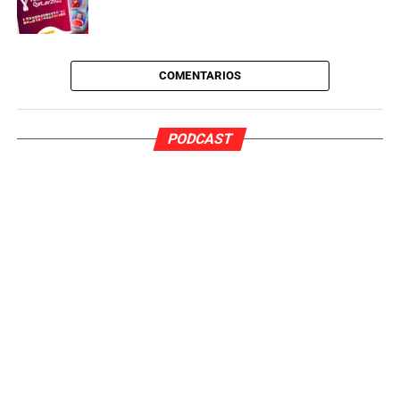
COMENTARIOS
PODCAST
Así pues, el precio ha ido aumentando de forma
progresiva con el paso de las temporadas: 2004-05 (35
céntimos), 2006-07 (40 céntimos), 2008-09 (50 céntimos)
y 2010-11 (60 céntimos). Este último logró mantenerse
durante seis años, hasta que
en la 2016-17 subió a 70
céntimos
y finalmente
en la 2019-20 alcanzó el actual,
80 céntimos
.
De esta manera, el sobre de
Liga Este 2021-22
cuesta
56 céntimos más
y es un
232%
más caro
que hace 20
años. Y si se compara con la colección de hace diez
años, comprar una
caja de 50 sobres
en los kioscos en
la temporada
2011-12
era posible por 30 euros. Es decir,