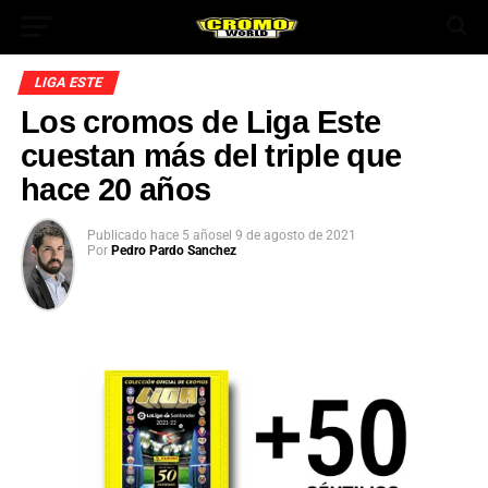
LIGA ESTE
Los cromos de Liga Este
cuestan más del triple que
hace 20 años
Publicado
hace 5 años
el
9 de agosto de 2021
Por
Pedro Pardo Sanchez
App
ok
In