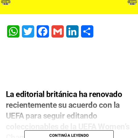
WhatsApp
Twitter
Facebook
Gmail
LinkedIn
Share
La editorial británica ha renovado
recientemente su acuerdo con la
UEFA para seguir editando
coleccionables de la UEFA Women’s
Champions League
CONTINÚA LEYENDO