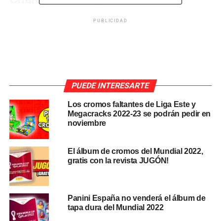
PUBLICIDAD
Topps mantiene su apuesta por el fútbol femenino. La
editorial de Milton Keynes anunció hace unos días el
acuerdo con la UEFA
para prologar la licencia que le
permite lanzar coleccionables de sus competiciones
PUEDE INTERESARTE
hasta la temporada 2023-24
. La nota de prensa
señalaba que uno de esos campeonatos era la
UEFA
Los cromos faltantes de Liga Este y
Women’s Champions League
.
Megacracks 2022-23 se podrán pedir en
noviembre
Así pues, todo hace indicar que Topps
volverá a lanzar
productos
de la Liga de Campeones Femenina
esta
El álbum de cromos del Mundial 2022,
misma campaña
. Por el estilo actual de la editorial, es
gratis con la revista JUGÓN!
probable que se termine editando un
curated set
,
es
decir, una caja en la que suelen incluir menos de 100
cartas con la probabilidad de que alguna lleve un
Panini España no venderá el álbum de
autógrafo auténtico de una jugadora.
tapa dura del Mundial 2022