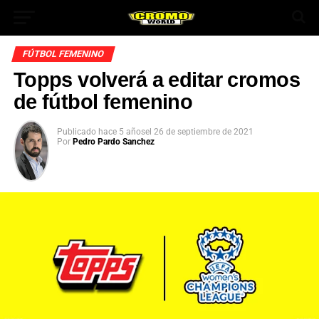
FÚTBOL FEMENINO
Topps volverá a editar cromos
de fútbol femenino
Publicado
hace 5 años
el
26 de septiembre de 2021
Por
Pedro Pardo Sanchez
App
ok
In