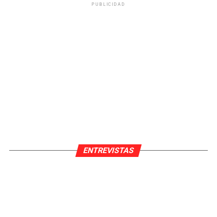
editó un set de cartas premium
de la Champions League
PUBLICIDAD
Femenina, siendo Topps pionera en editar coleccionables
de esta competición.
ENTREVISTAS
Pedro Pardo Sanchez