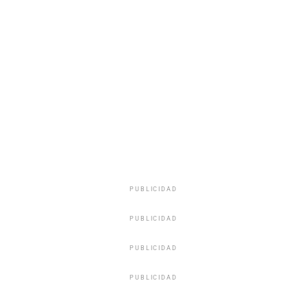
MATCH ATTAX
MATCH ATTAX 2021-22
PANINI
TOPPS
UEFA WOMEN'S LEAGUE
PUBLICIDAD
PUBLICIDAD
PUBLICIDAD
PUBLICIDAD