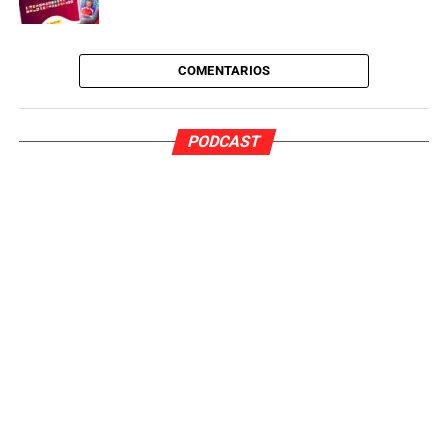
COMENTARIOS
PODCAST
Producto de la
temporada pasada
Fotos: productos de la temporada pasada
Este tipo de productos
no se suelen vender
físicamente
, sino a través de la página web oficial de la
compañía. Cabe recordar que
la temporada pasada ya se