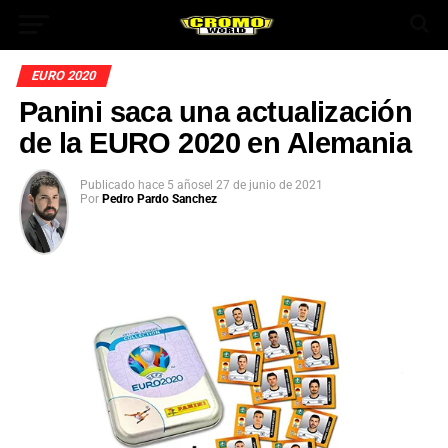
EURO 2020
Panini saca una actualización
de la EURO 2020 en Alemania
Publicado
hace 5 años
el
27 de junio de 2021
Por
Pedro Pardo Sanchez
App
ok
In