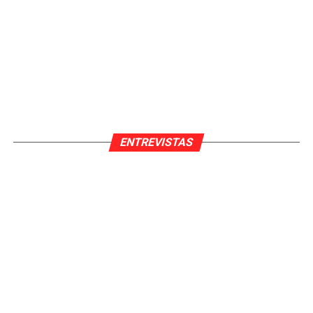
ENTREVISTAS
Pedro Pardo Sanchez
Nací en València y en 2021 me gradué en Periodismo
por la Universidad Jaume I de Castellón.