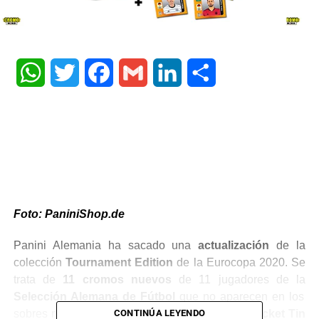
WhatsApp
Twitter
Facebook
Gmail
LinkedIn
Share
Foto: PaniniShop.de
Panini Alemania ha sacado una
actualización
de la
colección
Tournament Edition
de la Eurocopa 2020. Se
trata de
11 cromos nuevos
de 11 jugadores de la
Selección Alemana de Fútbol
que no aparecen en los
CONTINÚA LEYENDO
sobres normales. Además, el pack incluye la
Pocket Tin