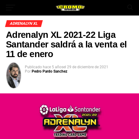
ADRENALYN XL
Adrenalyn XL 2021-22 Liga
Santander saldrá a la venta el
11 de enero
Publicado
hace 5 años
el
29 de diciembre de 2021
Por
Pedro Pardo Sanchez
App
ok
In