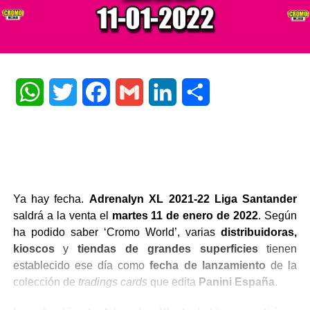
WhatsApp
Twitter
Facebook
Gmail
LinkedIn
Share
Ya hay fecha.
Adrenalyn XL 2021-22 Liga Santander
saldrá a la venta el
martes 11 de enero de 2022
. Según
ha podido saber ‘Cromo World’, varias
distribuidoras,
kioscos
y
tiendas de grandes superficies
tienen
establecido ese día como
fecha de lanzamiento
de la
colección de
tradings cards
que edita
Panini España
.