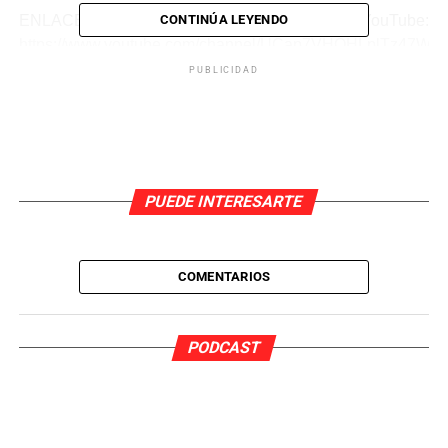
CONTINÚA LEYENDO
ENLACE al Canal de YouTube:
https://www.youtube.com/channel/UCap7VHOHLplTz47Wz
PUBLICIDAD
PUEDE INTERESARTE
COMENTARIOS
PODCAST
Pedro Pardo Sanchez
Nací en València y en 2021 me gradué en Periodismo
por la Universidad Jaume I de Castellón.