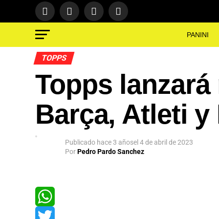
PANINI
TOPPS
Topps lanzará 
Barça, Atleti y
App
Publicado
hace 3 años
el
4 de abril de 2023
Por
Pedro Pardo Sanchez
ok
In
WhatsApp