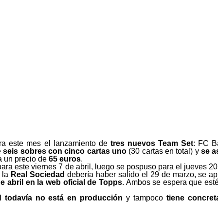
ara este mes el lanzamiento de
tres nuevos Team Set
: FC Ba
e
seis sobres con cinco cartas uno
(30 cartas en total) y
se a
 a un precio de
65 euros
.
ara este viernes 7 de abril, luego se pospuso para el jueves 20 
e la
Real Sociedad
debería haber salido el 29 de marzo, se ap
e abril en la web oficial de Topps
. Ambos se espera que esté
d
todavía no está en producción
y tampoco
tiene concret