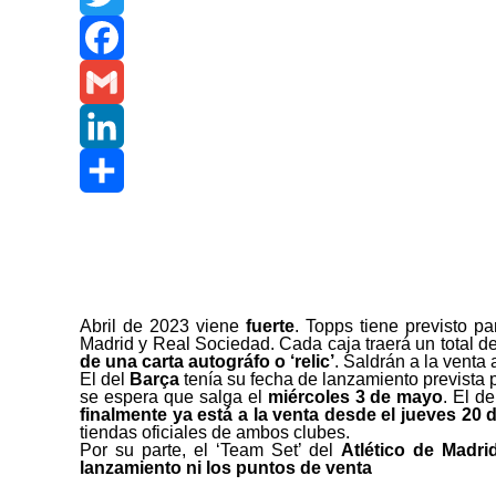
Twitter
Facebook
Gmail
LinkedIn
Share
Abril de 2023 viene
fuerte
. Topps tiene previsto p
Madrid y Real Sociedad. Cada caja traerá un total d
de una carta autográfo o ‘relic’
. Saldrán a la venta
El del
Barça
tenía su fecha de lanzamiento prevista p
se espera que salga el
miércoles 3 de mayo
. El d
finalmente ya está a la venta desde el jueves 20 d
tiendas oficiales de ambos clubes.
Por su parte, el ‘Team Set’ del
Atlético de Madri
lanzamiento ni los puntos de venta