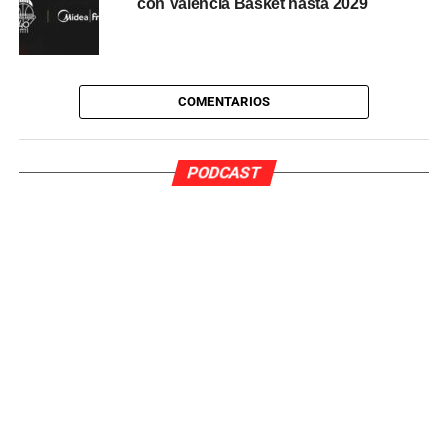
con Valencia Basket hasta 2029
cromos en exclusividad. Esperamos que sirva para
dar visibilidad y sea una referencia para todas las
niñas que juegan a fútbol”
.
COMENTARIOS
PODCAST
Pedro Pardo Sanchez