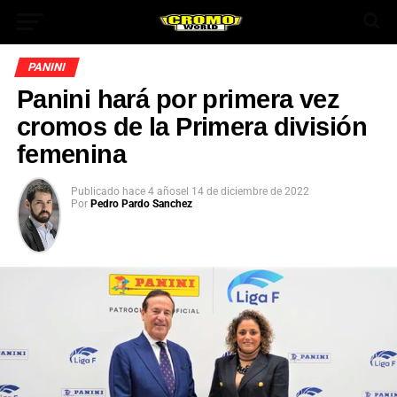
PANINI
Panini hará por primera vez
cromos de la Primera división
femenina
Publicado
hace 4 años
el
14 de diciembre de 2022
Por
Pedro Pardo Sanchez
App
ok
In