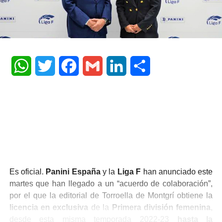
WhatsApp
Twitter
Facebook
Gmail
LinkedIn
Share
Es oficial.
Panini España
y la
Liga F
han anunciado este
martes que han llegado a un “acuerdo de colaboración”,
por el que la editorial de Torroella de Montgrí obtiene la
licencia en exclusiva
de la
Primera división femenina
,
desde esta misma temporada 2022-23
hasta la