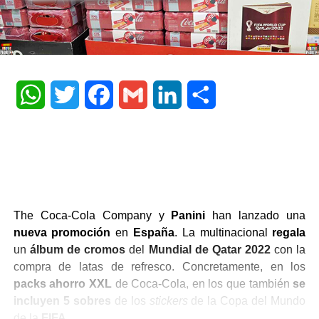
WhatsApp
Twitter
Facebook
Gmail
LinkedIn
Share
The Coca-Cola Company y
Panini
han lanzado una
nueva promoción
en
España
. La multinacional
regala
un
álbum de cromos
del
Mundial de Qatar 2022
con la
compra de latas de refresco. Concretamente, en los
packs ahorro XXL
de Coca-Cola, en los que también
se
incluyen 5 sobres
de los
stickers
de la Copa del Mundo
de la
FIFA
.