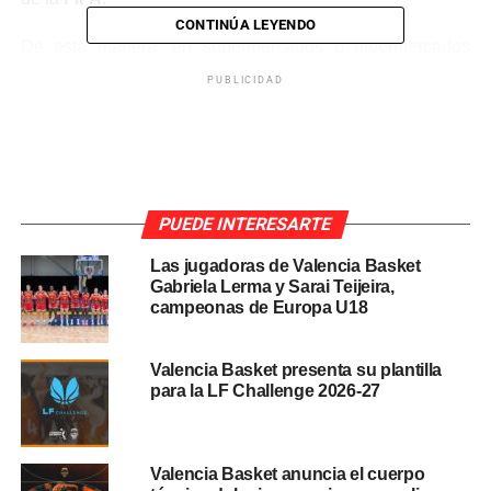
CONTINÚA LEYENDO
De esta manera, en supermercados o hipermercados
como
Carrefour
o
Alcampo
ya se pueden encontrar esos
PUBLICIDAD
paquetes de 28 latas de Coca-Cola
en formato 330ml
cada una, en los que viene incluido
de forma gratuita
el
álbum del Mundial.
PUEDE INTERESARTE
Las jugadoras de Valencia Basket
Gabriela Lerma y Sarai Teijeira,
campeonas de Europa U18
Valencia Basket presenta su plantilla
para la LF Challenge 2026-27
Valencia Basket anuncia el cuerpo