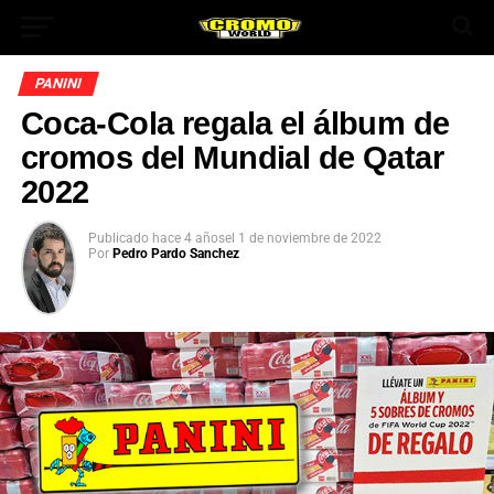
PANINI
Coca-Cola regala el álbum de
cromos del Mundial de Qatar
2022
Publicado
hace 4 años
el
1 de noviembre de 2022
Por
Pedro Pardo Sanchez
App
ok
In