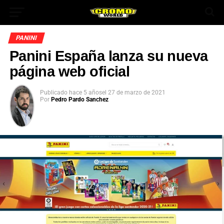
PANINI
Panini España lanza su nueva
página web oficial
Publicado
hace 5 años
el
27 de marzo de 2021
Por
Pedro Pardo Sanchez
App
ok
In