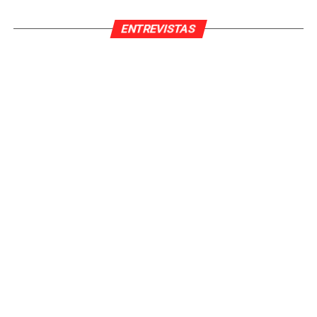
ENTREVISTAS
Pedro Pardo Sanchez
Nací en València y en 2021 me gradué en Periodismo
por la Universidad Jaume I de Castellón.
En 2012, abrí un canal en YouTube,
Football Cards
Pedrito
. En 2014, empecé a subir vídeos de cromos y