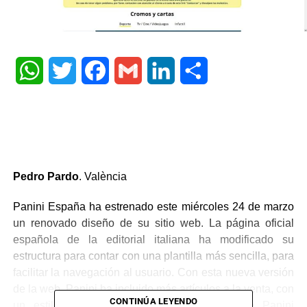
WhatsApp
Twitter
Facebook
Gmail
LinkedIn
Share
Pedro Pardo
. València
Panini España ha estrenado este miércoles 24 de marzo
un renovado diseño de su sitio web. La página oficial
española de la editorial italiana ha modificado su
estructura para contar con una plantilla más sencilla, para
facilitar la navegación al usuario. Con esta nueva versión
de la web, Panini ha incluido más artículos a la venta, con
CONTINÚA LEYENDO
un estilo de tienda online semejante al de Panini