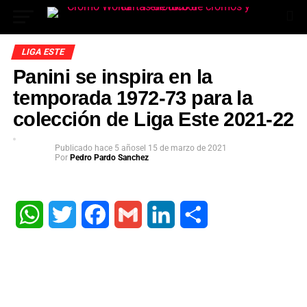
LIGA ESTE
Panini se inspira en la
temporada 1972-73 para la
colección de Liga Este 2021-22
Publicado
hace 5 años
el
15 de marzo de 2021
Por
Pedro Pardo Sanchez
App
ok
WhatsApp
Twitter
Facebook
Gmail
LinkedIn
Share
In