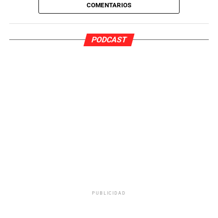
COMENTARIOS
España y Portugal en Girona se habría fijado en la
colección de la temporada 1972-73. Dicho año, los
cromos eran
horizontales
. De ser así,
los cromos de
PODCAST
Liga Este abandonarían el formato vertical
que habían
adoptado esta temporada
para regresar al formato
pionero, que había perdurado en las últimas temporadas,
hasta la 2019-20.
PUBLICIDAD