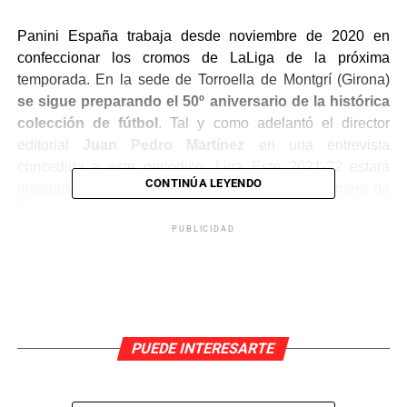
Panini España trabaja desde noviembre de 2020 en
confeccionar los cromos de LaLiga de la próxima
temporada. En la sede de Torroella de Montgrí (Girona)
se sigue preparando el 50º aniversario de la histórica
colección de fútbol
. Tal y como adelantó el director
editorial
Juan Pedro Martínez
en una entrevista
concedida a este periódico, Liga Este 2021-22 estará
CONTINÚA LEYENDO
inspirada en la de la temporada 1972-73, la primera de
Ediciones Este.
PUBLICIDAD
¿Adiós a los cromos
verticales?
«Nos hemos mirado bastante los cromos de la
PUEDE INTERESARTE
primera temporada»
, reveló el responsable del
departamento de Fútbol de Panini España. Teniendo en
cuenta esta afirmación, la editorial italiana con sede para