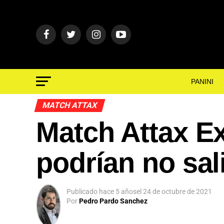
PANINI
MATCH ATTAX
Match Attax Ex
App
podrían no sal
ok
Publicado
hace 5 años
el
24 de octubre de 2021
Por
Pedro Pardo Sanchez
In