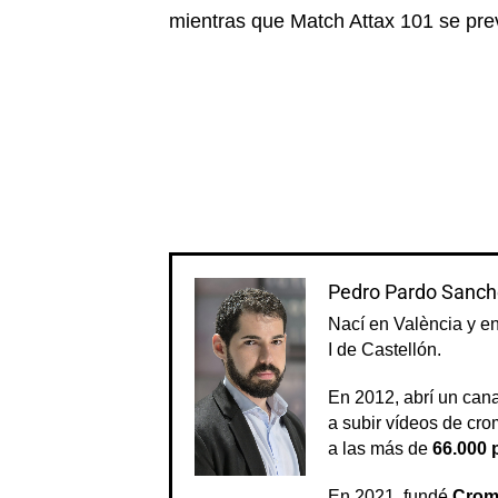
mientras que Match Attax 101 se pr
Pedro Pardo Sanch
Nací en València y e
I de Castellón.
En 2012, abrí un can
a subir vídeos de crom
a las más de
66.000 
En 2021, fundé
Crom