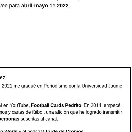
evee para
abril-mayo
de
2022
.
ez
n 2021 me gradué en Periodismo por la Universidad Jaume
al en YouTube,
Football Cards Pedrito
. En 2014, empecé
os y cartas de fútbol, una afición que he logrado transmitir
personas
suscritas al canal.
o World
y el podcast
Tarde de Cromos
.