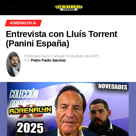
ADRENALYN XL
Entrevista con Lluís Torrent
(Panini España)
Publicado
hace 2 años
el
16 de enero de 2025
Por
Pedro Pardo Sanchez
App
ok
In