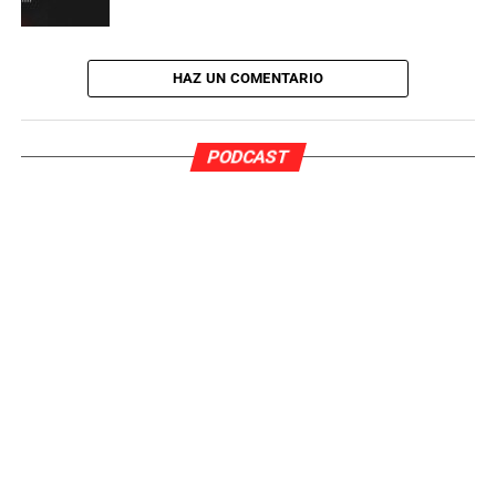
Martínez,
así como la presidenta de la Liga F,
Beatriz
Álvarez,
y las jugadoras de la Real Sociedad,
Lucía
Pardo y Andreia Jacinto
.
HAZ UN COMENTARIO
PODCAST
Pedro Pardo Sanchez
Nací en València y en 2021 me gradué en Periodismo