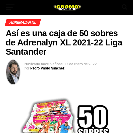
ADRENALYN XL
Así es una caja de 50 sobres
de Adrenalyn XL 2021-22 Liga
Santander
Publicado
hace 5 años
el
13 de enero de 2022
Por
Pedro Pardo Sanchez
App
ok
In