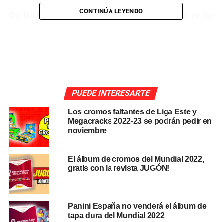
CONTINÚA LEYENDO
De hecho, el
youtuber
Football Cards Pedrito
ya ha
subido un
vídeo
en el que muestra la apertura de una
caja de 50 sobres
de la nueva colección de
trading
cards
de LaLiga Santander.
PUEDE INTERESARTE
Los cromos faltantes de Liga Este y
Megacracks 2022-23 se podrán pedir en
noviembre
El álbum de cromos del Mundial 2022,
gratis con la revista JUGÓN!
Panini España no venderá el álbum de
tapa dura del Mundial 2022